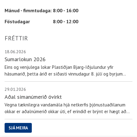
Mánud - fimmtudaga:
8:00 - 16:00
Föstudagar
8:00 - 12:00
FRÉTTIR
18.06.2026
Sumarlokun 2026
Eins og venjulega lokar Plastiðjan Bjarg-Iðjulundur yfir
hásumarið, þetta árið er síðasti vinnudagur 8. júlí og byrjum
aftur þriðjudaginn 4. ágúst. Ef kúabændur þurfa nauðsynlega
merki í grip á leið á sláturhús, er hægt að senda póst með
29.01.2026
upplýsingum...
Aðal símanúmerið óvirkt
Vegna tæknilegra vandamála hjá netkerfis þjónustuaðilanum
okkar er aðalnúmerið okkar úti, ef erindið er brýnt er hægt að
senda línu á pbi@akureyri.is. Biðjumst við velvirðingar á þeim
óþægindum sem þetta kann að valda.
SJÁ MEIRA