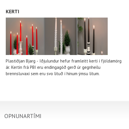
KERTI
Plastiðjan Bjarg - Iðjulundur hefur framleitt kerti í fjöldamörg
ár. Kertin frá PBI eru endingagóð gerð úr gegnheilu
brennsluvaxi sem eru svo lituð í hinum ýmsu litum.
OPNUNARTÍMI