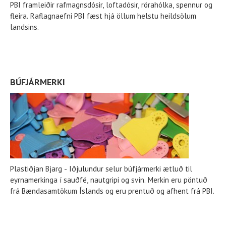
PBI framleiðir rafmagnsdósir, loftadósir, rörahólka, spennur og
fleira. Raflagnaefni PBI fæst hjá öllum helstu heildsölum
landsins.
BÚFJÁRMERKI
Plastiðjan Bjarg - Iðjulundur selur búfjármerki ætluð til
eyrnamerkinga í sauðfé, nautgripi og svín. Merkin eru pöntuð
frá Bændasamtökum Íslands og eru prentuð og afhent frá PBI.