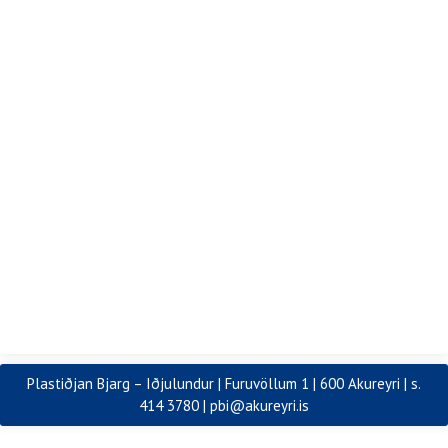
Plastiðjan Bjarg – Iðjulundur | Furuvöllum 1 | 600 Akureyri | s.
414 3780 |
pbi@akureyri.is