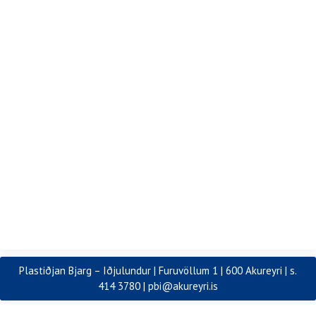
Plastiðjan Bjarg – Iðjulundur | Furuvöllum 1 | 600 Akureyri | s.
414 3780 |
pbi@akureyri.is