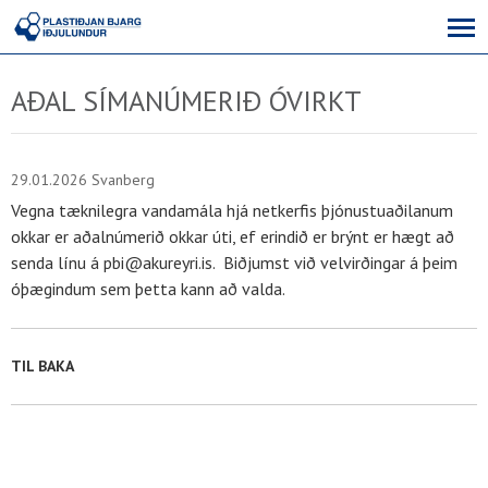
AÐAL SÍMANÚMERIÐ ÓVIRKT
29.01.2026
Svanberg
Vegna tæknilegra vandamála hjá netkerfis þjónustuaðilanum
okkar er aðalnúmerið okkar úti, ef erindið er brýnt er hægt að
senda línu á pbi@akureyri.is. Biðjumst við velvirðingar á þeim
óþægindum sem þetta kann að valda.
TIL BAKA