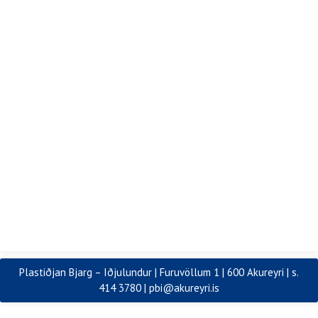
Plastiðjan Bjarg – Iðjulundur | Furuvöllum 1 | 600 Akureyri | s.
414 3780 |
pbi@akureyri.is